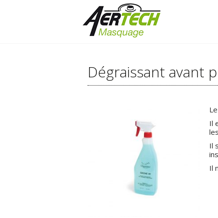
Dégraissant avant p
Le
Il
le
Il
in
Il