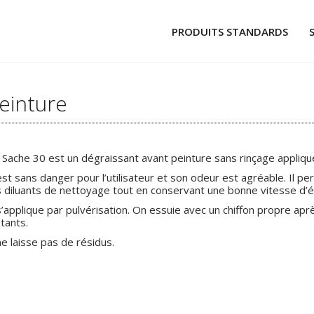
PRODUITS STANDARDS
CAPUCHONS
BOUCHONS À POUSSER
einture
BOUCHONS À TIRER
TUBES ET PROFILÉS
 Sache 30 est un dégraissant avant peinture sans rinçage appliqué
ADHÉSIFS ET PASTILLES
 est sans danger pour l’utilisateur et son odeur est agréable. Il
s diluants de nettoyage tout en conservant une bonne vitesse d’é
MATÉRIELS ET PRODUITS ASSOCI
 s’applique par pulvérisation. On essuie avec un chiffon propre aprè
stants.
GLOBAL WHEELS
 ne laisse pas de résidus.