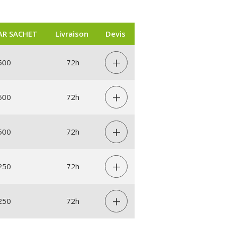
PAR SACHET
Livraison
Devis
+
500
72h
+
500
72h
+
500
72h
+
250
72h
+
250
72h