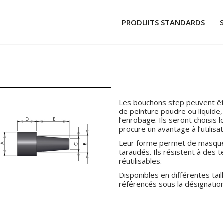
PRODUITS STANDARDS
CAPUCHONS
BOUCHONS À POUSSER
BOUCHONS À TIRER
Les bouchons step peuvent être
TUBES ET PROFILÉS
de peinture poudre ou liquide, 
l’enrobage. Ils seront choisis 
ADHÉSIFS ET PASTILLES
procure un avantage à l’utilisat
Leur forme permet de masque
MATÉRIELS ET PRODUITS ASSOCI
taraudés. Ils résistent à des
réutilisables.
GLOBAL WHEELS
Disponibles en différentes tai
référencés sous la désignatio