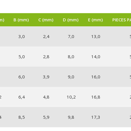
m)
B (mm)
C (mm)
D (mm)
E (mm)
PIECES 
3,0
2,4
7,0
13,0
5,0
2,8
8,0
14,0
6,0
3,9
9,0
16,0
2
6,4
4,8
10,2
16,8
4
8,5
5,9
9,8
17,3