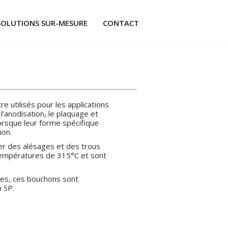
SOLUTIONS SUR-MESURE
CONTACT
 utilisés pour les applications
l’anodisation, le plaquage et
lorsque leur forme spécifique
ion.
r des alésages et des trous
ÉS
 températures de 315°C et sont
lles, ces bouchons sont
n SP.