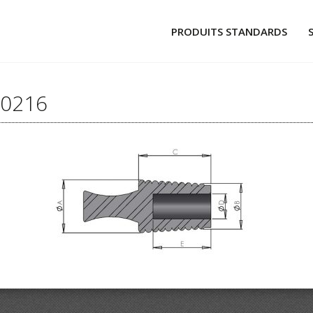
PRODUITS STANDARDS
CAPUCHONS
BOUCHONS À POUSSER
60216
BOUCHONS À TIRER
TUBES ET PROFILÉS
ADHÉSIFS ET PASTILLES
MATÉRIELS ET PRODUITS ASSOCI
GLOBAL WHEELS