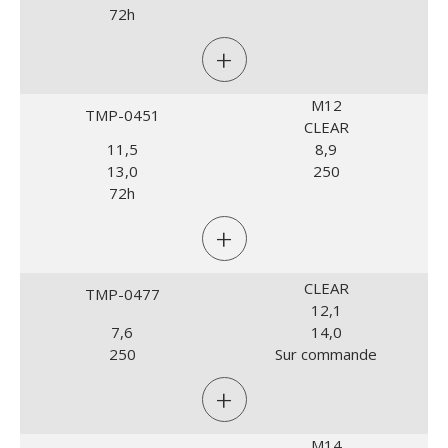
72h
+
M12
TMP-0451
CLEAR
11,5
8,9
13,0
250
72h
+
CLEAR
TMP-0477
12,1
7,6
14,0
250
Sur commande
+
M14