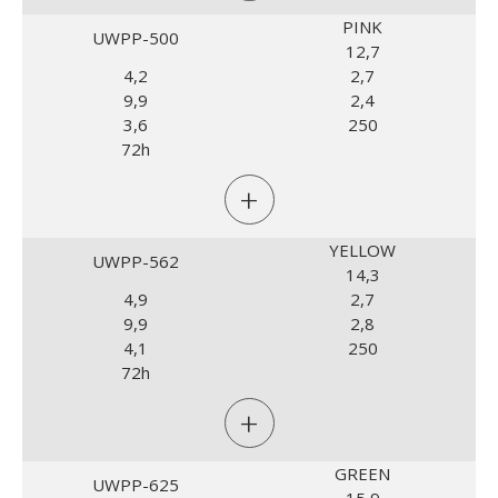
PINK
UWPP-500
12,7
4,2
2,7
9,9
2,4
3,6
250
72h
+
YELLOW
UWPP-562
14,3
4,9
2,7
9,9
2,8
4,1
250
72h
+
GREEN
UWPP-625