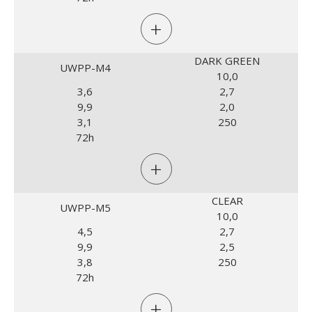
+
DARK GREEN
UWPP-M4
10,0
3,6
2,7
9,9
2,0
3,1
250
72h
+
CLEAR
UWPP-M5
10,0
4,5
2,7
9,9
2,5
3,8
250
72h
+