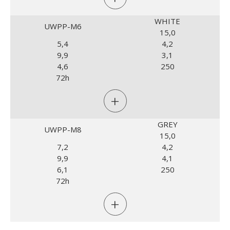
WHITE
UWPP-M6
15,0
5,4
4,2
9,9
3,1
4,6
250
72h
+
GREY
UWPP-M8
15,0
7,2
4,2
9,9
4,1
6,1
250
72h
+