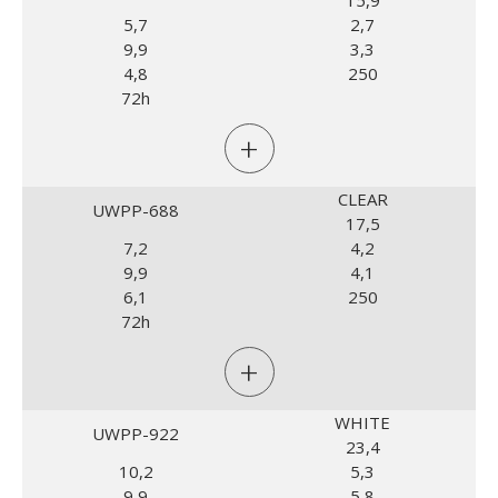
15,9
5,7
2,7
9,9
3,3
4,8
250
72h
+
CLEAR
UWPP-688
17,5
7,2
4,2
9,9
4,1
6,1
250
72h
+
WHITE
UWPP-922
23,4
10,2
5,3
9,9
5,8