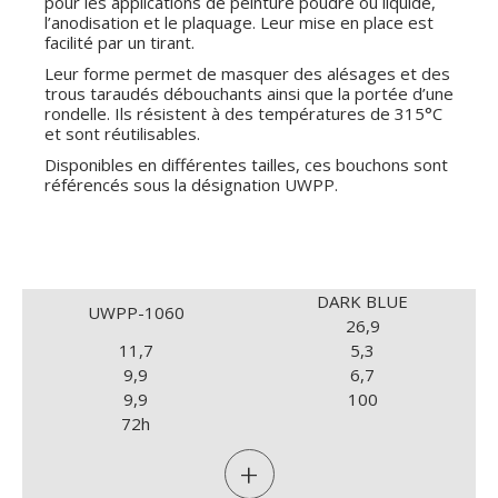
pour les applications de peinture poudre ou liquide,
l’anodisation et le plaquage. Leur mise en place est
facilité par un tirant.
Leur forme permet de masquer des alésages et des
trous taraudés débouchants ainsi que la portée d’une
rondelle. Ils résistent à des températures de 315°C
et sont réutilisables.
Disponibles en différentes tailles, ces bouchons sont
référencés sous la désignation UWPP.
DARK BLUE
UWPP-1060
26,9
11,7
5,3
9,9
6,7
9,9
100
72h
+