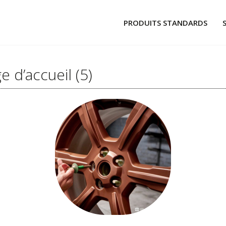
PRODUITS STANDARDS
CAPUCHONS
BOUCHONS À POUSSER
e d’accueil (5)
BOUCHONS À TIRER
TUBES ET PROFILÉS
ADHÉSIFS ET PASTILLES
MATÉRIELS ET PRODUITS ASSOCI
GLOBAL WHEELS